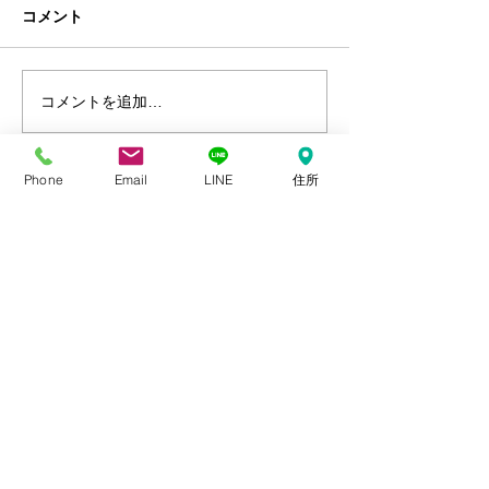
5/20からＰＣＢに汚染された
先日から申請して
コメント
変圧器に対する買い替えや調
小企業事業再建支
査の補助金申請が始まってお
（久留米を中心と
ります。 おおよそ平成５年製
よる水害に関する
コメントを追加…
造までの分が対象になる様で
２件採択されまし
す。 この補助金は全国でも予
相談があってまし
算が少なく（約５０００万円
金事務局から「災
Phone
Email
LINE
住所
程との事）で先着順、また７
らとりあえず出し
月末までとの事で、検討され
い」と言われてい
ている方は是非当事務所にご
もいらっしゃいま
〒830-0015 福岡県久留米市螢川町54-4
相談く...
はり、結構要件は..
TEL：0942-65-9311
FAX：0942-65-9934
​✉：
ota@eir-s.com
[電話受付時間] 9:00～19:00
(GW、年末年始を除き繋がります)
[営業時間] 平日 9:00～18:00
[定休日] 土、日、祝日
※営業時間外のご相談は、予約制となります​
プライバシーポリシー