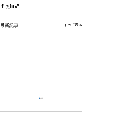
最新記事
すべて表示
ＰＣＢに汚染された変圧
中小企業事業再
器に対する補助金申請
助金採択！！