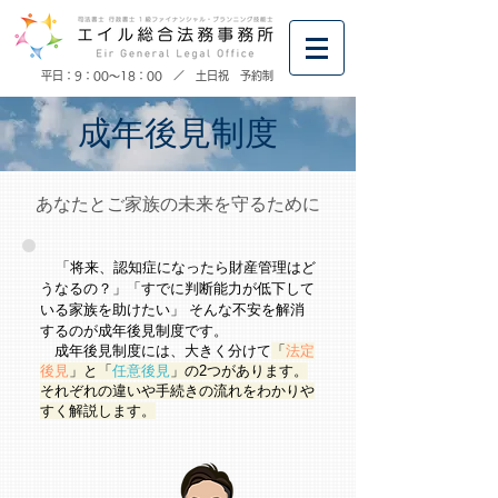
​平日：9：00～18：00 ／ 土日祝 予約制
成年後見制度
あなたとご家族の未来を守るために
「将来、認知症になったら財産管理はど
うなるの？」「すでに判断能力が低下して
いる家族を助けたい」 そんな不安を解消
するのが成年後見制度です。
成年後見制度には、大きく分けて
「
法定
後見
」と
「
任意後見
」の2つがあります。
それぞれの違いや手続きの流れをわかりや
すく解説します。