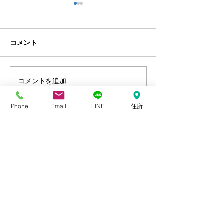
ＰＣＢに汚染された変圧
中小企業事業再
器に対する補助金申請
助金採択！！
5/20からＰＣＢに汚染された
先日から申請して
コメント
変圧器に対する買い替えや調
小企業事業再建支
査の補助金申請が始まってお
（久留米を中心と
ります。 おおよそ平成５年製
よる水害に関する
コメントを追加…
造までの分が対象になる様で
２件採択されまし
す。 この補助金は全国でも予
相談があってまし
Phone
Email
LINE
住所
算が少なく（約５０００万円
金事務局から「災
程との事）で先着順、また７
らとりあえず出し
月末までとの事で、検討され
い」と言われてい
ている方は是非当事務所にご
もいらっしゃいま
〒830-0015 福岡県久留米市螢川町54-4
相談く...
はり、結構要件は..
TEL：0942-65-9311
FAX：0942-65-9934
​✉：
ota@eir-s.com
[電話受付時間] 9:00～19:00
(GW、年末年始を除き繋がります)
[営業時間] 平日 9:00～18:00
[定休日] 土、日、祝日